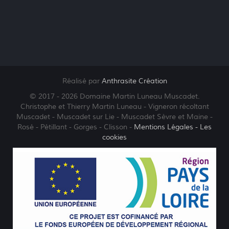
Réalisé par
Anthrasite Création
© 2017 - 2026 Domaine Martin Luneau Muscadet.
Christophe et Thierry Martin Luneau - Vigneron récoltant
Muscadet - Muscadet sur Lie - Muscadet Sèvre et Maine -
Rosé - Pétillant - Gorges - Clisson -
Mentions Légales
- Les
cookies