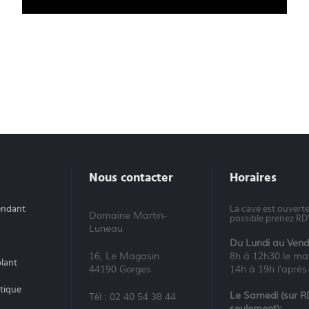
Nous contacter
Horaires
endant
La cave est ouverte,
Domaine Martin-
possible prenez R
Luneau
Du Lundi au Vendr
16, Le Magasin
8h à 12h30 le ma
lant
44190 Gorges
14h à 19h l’après
ntique
Le Samedi (sur 
Tél : 02 40 54 38 44