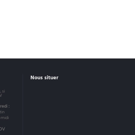
Nous situer
 si
DV
edi :
tin
-midi
RDV