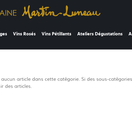
ges
Vins Rosés
Vins Pétillants
Ateliers Dégustations
A
 a aucun article dans cette catégorie. Si des sous-catégorie
r des articles.